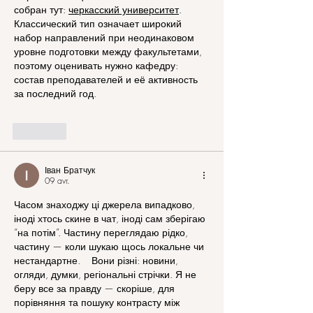
собран тут: 
черкасский университет
. 
Классический тип означает широкий 
набор направлений при неодинаковом 
уровне подготовки между факультетами, 
поэтому оценивать нужно кафедру: 
состав преподавателей и её активность 
за последний год.
J'aime
Іван Братчук
09 avr.
Часом знаходжу ці джерела випадково, 
іноді хтось скине в чат, іноді сам зберігаю 
“на потім”. Частину переглядаю рідко, 
частину — коли шукаю щось локальне чи 
нестандартне.    Вони різні: новини, 
огляди, думки, регіональні стрічки. Я не 
беру все за правду — скоріше, для 
порівняння та пошуку контрасту між 