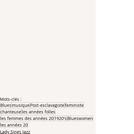
Mots-clés :
Blues
musique
Post-esclavagiste
feministe
chanteuse
les années folles
les femmes des années 20
1920's
Blueswomen
les années 20
Lady Sings Jazz