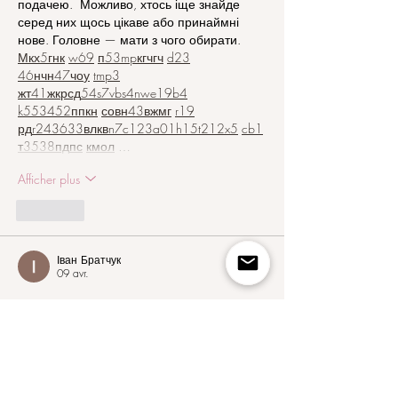
подачею.  Можливо, хтось іще знайде 
серед них щось цікаве або принаймні 
нове. Головне — мати з чого обирати.  
М
к
х
5
г
нк
w69
п
53
mp
кг
чг
ч
d23
46
н
чн
47
чо
у
tmp3
жт
41
ж
кр
сд
54
s7
vb
s4
nw
e19
b4
k55
34
52
пп
кн
с
о
вн
43
вж
мг
r19
рд
r24
36
33
вл
кв
n7
c123
a01
h15
t21
2x5
cb1
т
35
38
пд
пс
км
ол
 …
Afficher plus
J'aime
Іван Братчук
09 avr.
Часом знаходжу цікаві сайти — 
випадково або коли хтось ділиться в чаті. 
Частину зберігаю про запас, іноді 
повертаюсь до них при нагоді. Тут є різне 
— новини, блоги, локальні стрічки чи 
просто незвичні штуки. Деякі переглядаю 