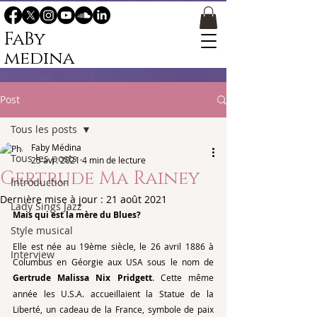
FaBy
medina
Post
Tous les posts
Faby Médina
Tous les posts
25 avr. 2021
4 min de lecture
Gertrude Ma Rainey
Introduction
Dernière mise à jour :
21 août 2021
Lady Sings Jazz
Mais qui est la mère du Blues?
Style musical
Elle est née au 19ème siècle, le 26 avril 1886 à 
Interview
Columbus en Géorgie aux USA sous le nom de 
Gertrude Malissa Nix Pridgett
. Cette même 
année les U.S.A. accueillaient la Statue de la 
Liberté, un cadeau de la France, symbole de paix 