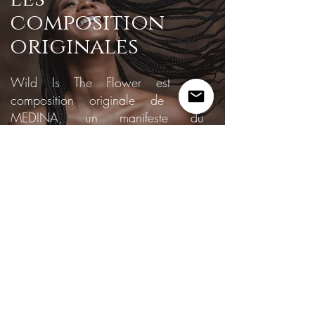
composition
originales
Wild Is The Flower est une
composition originale de Faby
MEDINA, un manifeste du
changement de notre époque. Voici
venu le temps où les femmes vont
enfin laisser de côté leurs silences,
leurs peurs et leurs hontes pour oser
prendre leurs places.
Abonnez-vous à ma
Newsletters et ne
manquez aucun
évènement!