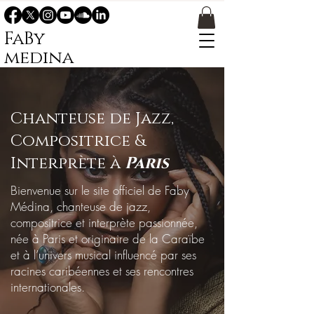
FaBy
medina
Chanteuse de Jazz,
Compositrice &
Interprète à
Paris
Bienvenue sur le site officiel de Faby
Médina, chanteuse de jazz,
compositrice et interprète passionnée,
née à Paris et originaire de la Caraïbe
et à l’univers musical influencé par ses
racines caribéennes et ses rencontres
internationales.